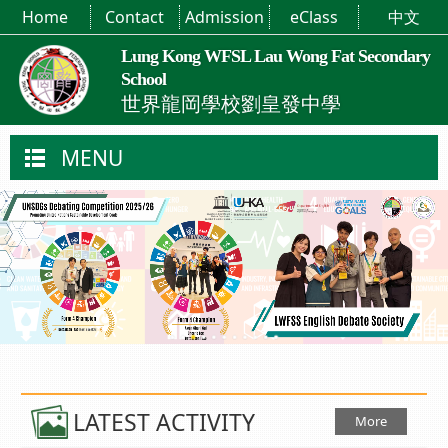
Home
Contact
Admission
eClass
中文
Lung Kong WFSL Lau Wong Fat Secondary
School
世界龍岡學校劉皇發中學
MENU
LATEST ACTIVITY
More