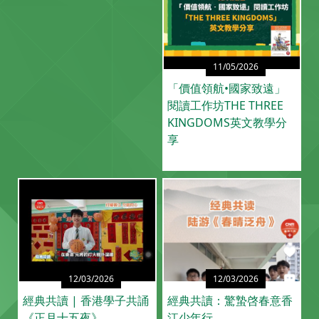
11/05/2026
「價值領航•國家致遠」
閱讀工作坊THE THREE
KINGDOMS英文教學分
享
12/03/2026
12/03/2026
經典共讀 | 香港學子共誦
經典共讀：驚蟄啓春意香
《正月十五夜》
江少年行