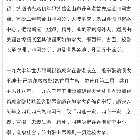
親，於遜清光緒初年即於舊金山布碌侖港首先建造龍岡古
廟。宣統二年舊金山龍岡公所大樓落成，為四姓僑胞聯絡
中心，把龍岡這一組織、精神、風氣帶到海外去。繼則由
美國各埠擴展至其他國家如加拿大、墨西哥、古巴、秘魯
以至澳洲，龍岡公所，遍及世界各地，凡百五十餘所。
一九六零年世界龍岡親義總會在香港成立，推舉張鎮漢太
平紳士(已故創校校監)為首屆主席，並連任第二屆，共任
主席凡八年。一九六二年美洲龍岡懇親大會及世界龍岡親
義總會臨時執監委聯席會議在加拿大多倫多舉行，議決以
每年之四月四日為龍岡日，取「四姓一家、四海一家」之
義，宣揚「忠義仁勇」精神，同時決定在香港舉辦中小
學，造褔社會，並由張主席籌劃一切建校大業。