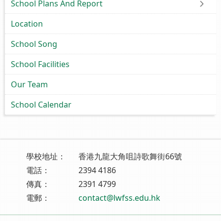
School Plans And Report
Location
School Song
School Facilities
Our Team
School Calendar
學校地址：
香港九龍大角咀詩歌舞街66號
電話：
2394 4186
傳真：
2391 4799
電郵：
contact@lwfss.edu.hk