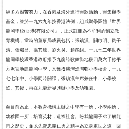
經多方艱苦努力，在香港及海外進行籌款活動，籌集辦學
基金，並於一九六九年按香港法例，組成辦學團體『世界
龍岡學校(香港)有限公司』，正式註冊為不牟利的獨立教
育機構，當時的董事局成員包括：張鎮漢、關啟明、劉子
清、張熾昌、張其臻、劉火炎、趙耀組。一九七二年世界
龍岡學校獲香港政府撥予九龍詩歌舞街地段四萬六千餘平
方呎官地建龍岡中學，又獲撥柴灣漁灣邨小學校舍，一九
七七年中、小學同時開課，張鎮漢主席兼任中、小學校
監。其後，再在九龍新界興辦小學及幼稚園。
至目前為止，本教育機構主辦之中學有一所，小學兩所，
幼稚園一所，培育英材，造福社會。盼我龍岡子弟了解龍
岡之歷史，並以先賢忠義仁勇之精神為立身處世之道，回