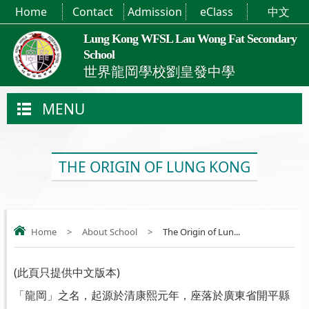
Home
Contact
Admission
eClass
中文
Lung Kong WFSL Lau Wong Fat Secondary
School
世界龍岡學校劉皇發中學
MENU
THE ORIGIN OF LUNG KONG
Home
>
About School
>
The Origin of Lun...
(此頁只提供中文版本)
「龍岡」之名，起源於清康熙元年，座落於廣東省開平縣