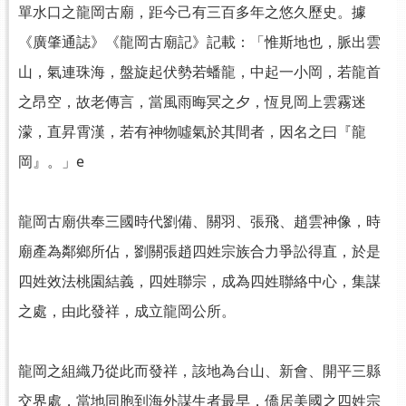
單水口之龍岡古廟，距今己有三百多年之悠久歷史。據
《廣肇通誌》《龍岡古廟記》記載：「惟斯地也，脈出雲
山，氣連珠海，盤旋起伏勢若蟠龍，中起一小岡，若龍首
之昂空，故老傳言，當風雨晦冥之夕，恆見岡上雲霧迷
濛，直昇霄漢，若有神物噓氣於其間者，因名之曰『龍
岡』。」e
龍岡古廟供奉三國時代劉備、關羽、張飛、趙雲神像，時
廟產為鄰鄉所佔，劉關張趙四姓宗族合力爭訟得直，於是
四姓效法桃園結義，四姓聯宗，成為四姓聯絡中心，集謀
之處，由此發祥，成立龍岡公所。
龍岡之組織乃從此而發祥，該地為台山、新會、開平三縣
交界處，當地同胞到海外謀生者最早，僑居美國之四姓宗