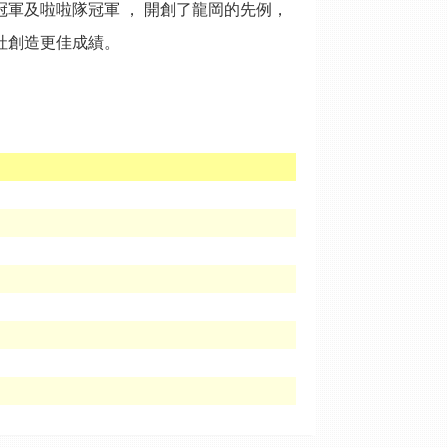
冠軍及啦啦隊冠軍 ， 開創了龍岡的先例，
社創造更佳成績。