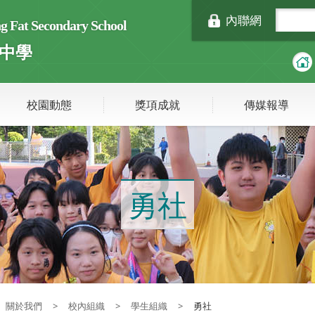
內聯網
Fat Secondary School
中學
校園動態
獎項成就
傳媒報導
勇社
關於我們
>
校內組織
>
學生組織
>
勇社