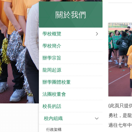
關於我們
學校概覽
學校簡介
辦學宗旨
龍岡起源
辦學團體校董
法團校董會
(此頁只提
校長的話
勇社，是龍
校內組織
過往七年中
行政架構