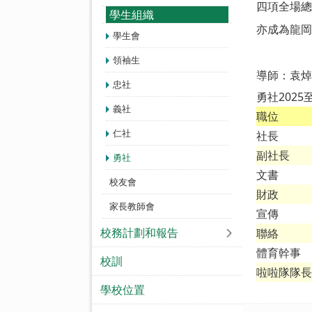
四項全場總
學生組織
亦成為龍岡
學生會
領袖生
導師：袁焯
忠社
勇社2025
義社
職位
仁社
社長
副社長
勇社
文書
校友會
財政
家長教師會
宣傳
校務計劃和報告
聯絡
體育幹事
校訓
啦啦隊隊長
學校位置