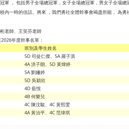
冠軍 ， 包括男子全場總冠軍，女子全場總冠軍，男女子全場總
校內一時的佳話。將來 ，我們勇社全體幹事會竭盡所能， 為勇
桁老師、王笑芬老師
至2026年度幹事名單：
班別及學生姓名
5D 司徒仁傑、5A 羅子淇
4A 洪子朗、5D 黃煒婷
5A 劉姍婷
5D 吳穎欣
4D 藍悅
4B 何樂兒
4C 陳汶駿、4C 黃熙雯
4A 黃治平、4C 范瑋琪