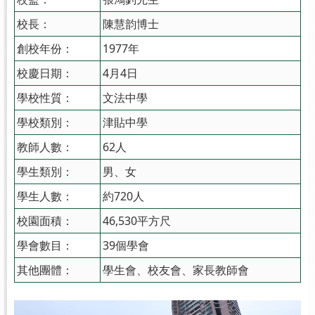
校長：
陳慧韵博士
創校年份：
1977年
校慶日期：
4月4日
學校性質：
文法中學
學校類別：
津貼中學
教師人數：
62人
學生類別：
男、女
學生人數：
約720人
校園面積：
46,530平方尺
學會數目：
39個學會
其他團體：
學生會、校友會、家長教師會