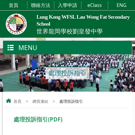
首頁
聯絡方法
入學申請
eClass
ENG
Lung Kong WFSL Lau Wong Fat Secondary
School
世界龍岡學校劉皇發中學
MENU
處理投訴指引
首頁
>
網頁連結
>
處理投訴指引
處理投訴指引(PDF)