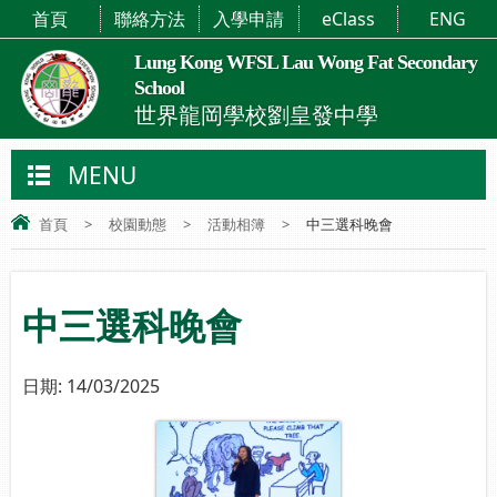
首頁
聯絡方法
入學申請
eClass
ENG
Lung Kong WFSL Lau Wong Fat Secondary
School
世界龍岡學校劉皇發中學
MENU
首頁
>
校園動態
>
活動相簿
>
中三選科晚會
中三選科晚會
日期:
14/03/2025