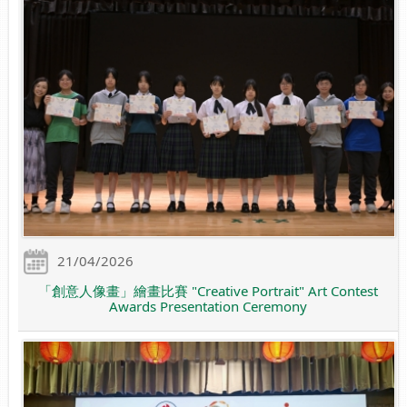
21/04/2026
「創意人像畫」繪畫比賽 "Creative Portrait" Art Contest
Awards Presentation Ceremony