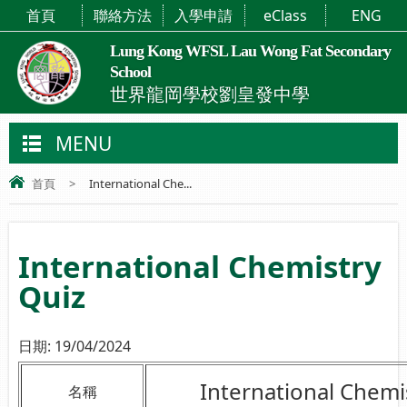
首頁
聯絡方法
入學申請
eClass
ENG
Lung Kong WFSL Lau Wong Fat Secondary
School
世界龍岡學校劉皇發中學
MENU
首頁
>
International Che...
International Chemistry
Quiz
日期:
19/04/2024
International Chemi
名稱