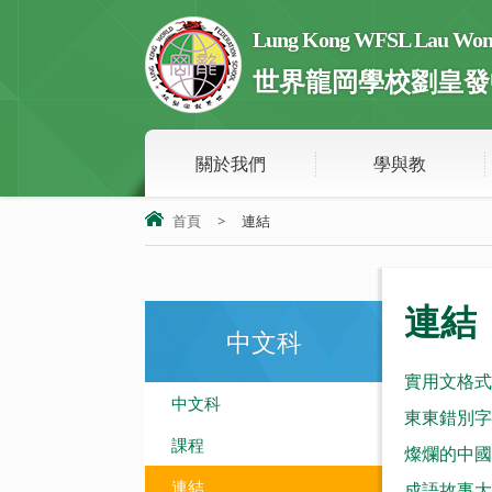
Lung Kong WFSL Lau Wong 
世界龍岡學校劉皇發
關於我們
學與教
首頁
>
連結
連結
中文科
實用文格式
中文科
東東錯別字
課程
燦爛的中國
連結
成語故事大