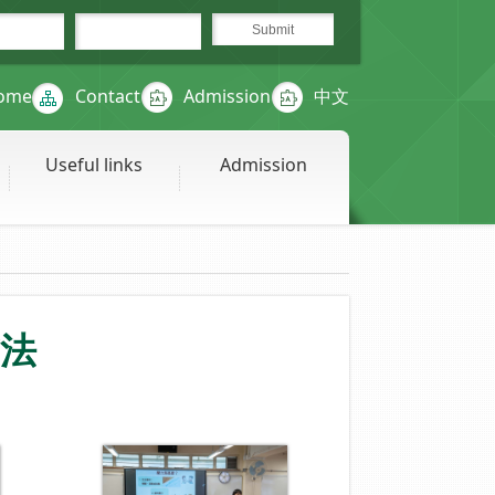
ome
Contact
Admission
中文
Useful links
Admission
方法