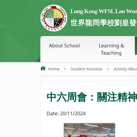
Lung Kong WFSL Lau Wong 
世界龍岡學校劉皇發
About School
Learning &
Teaching
Home
>
Student Activities
>
Activity Alb
中六周會：關注精神
Date:
20/11/2024