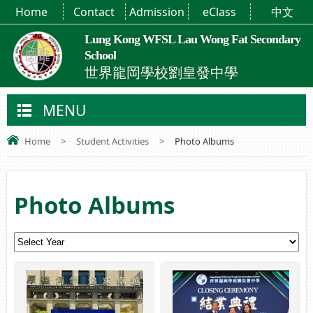
Home
Contact
Admission
eClass
中文
Lung Kong WFSL Lau Wong Fat Secondary
School
世界龍岡學校劉皇發中學
MENU
Home
>
Student Activities
>
Photo Albums
Photo Albums