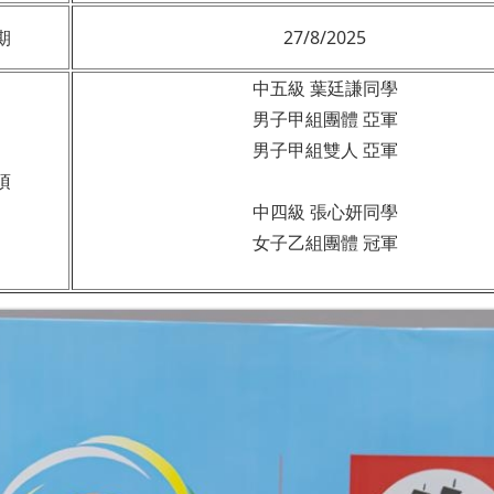
期
27/8/2025
中五級 葉廷謙同學
男子甲組團體 亞軍
男子甲組雙人 亞軍
項
中四級 張心妍同學
女子乙組團體 冠軍