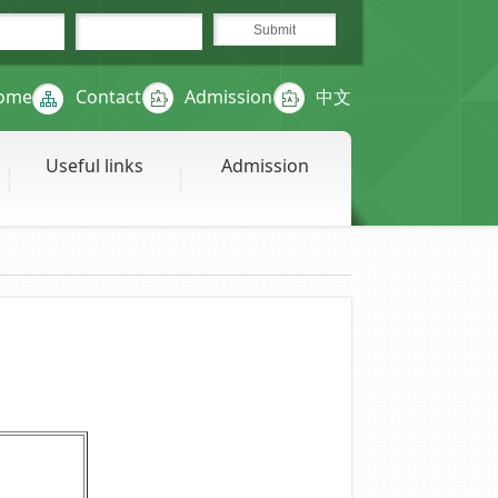
ome
Contact
Admission
中文
Useful links
Admission