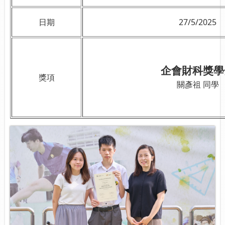
日期
27/5/2025
企會財科獎學
獎項
關彥祖 同學