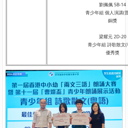
劉佩佩 5B-14
青少年組 個人演講(普
銅獎
梁耀元 2D-20
青少年組 詩歌散文(
優秀獎