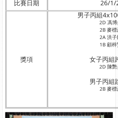
比賽日期
26/1/
男子丙組4x1
2D 馮
2B 麥
2A 洪
1B 顧
獎項
女子丙組
2D 陳
男子丙組
2B 麥