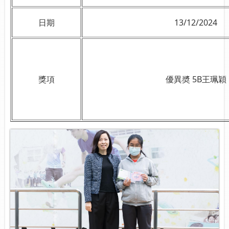
日期
13/12/2024
獎項
優異奬
5B
王珮穎