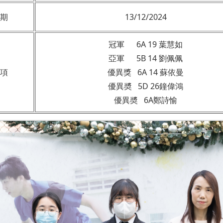
期
13/12/2024
冠軍
6A 19 葉慧如
亞軍
5B 14 劉佩佩
項
優異獎
6A 14 蘇依曼
優異奬
5D 26鐘偉鴻
優異奬
6A
鄭詩愉