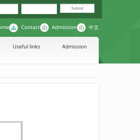
ome
Contact
Admission
中文
Useful links
Admission